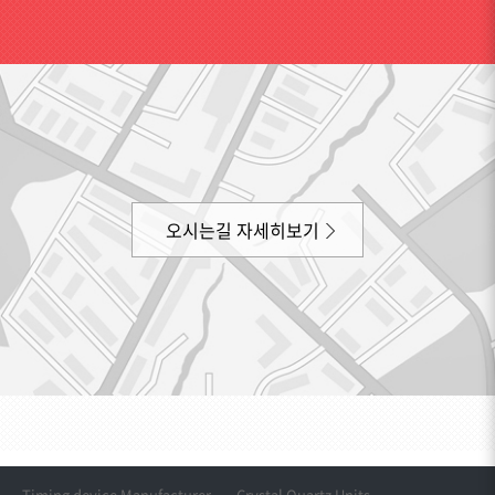
오시는길 자세히보기
Timing device Manufacturer
Crystal Quartz Units