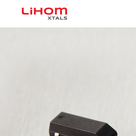
C
For F