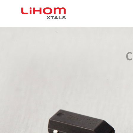
C
For F